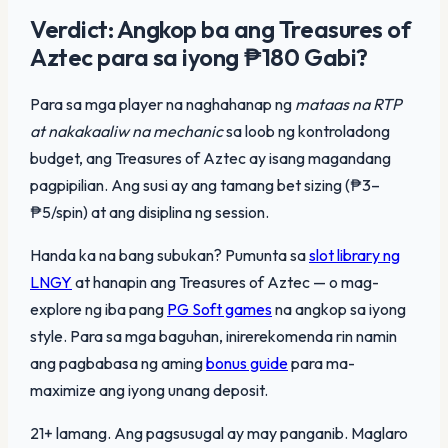
Verdict: Angkop ba ang Treasures of
Aztec para sa iyong ₱180 Gabi?
Para sa mga player na naghahanap ng
mataas na RTP
at nakakaaliw na mechanic
sa loob ng kontroladong
budget, ang Treasures of Aztec ay isang magandang
pagpipilian. Ang susi ay ang tamang bet sizing (₱3–
₱5/spin) at ang disiplina ng session.
Handa ka na bang subukan? Pumunta sa
slot library ng
LNGY
at hanapin ang Treasures of Aztec — o mag-
explore ng iba pang
PG Soft games
na angkop sa iyong
style. Para sa mga baguhan, inirerekomenda rin namin
ang pagbabasa ng aming
bonus guide
para ma-
maximize ang iyong unang deposit.
21+ lamang. Ang pagsusugal ay may panganib. Maglaro