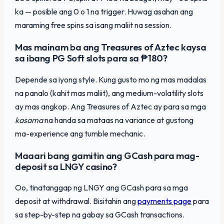
ka — posible ang 0 o 1 na trigger. Huwag asahan ang
maraming free spins sa isang maliit na session.
Mas mainam ba ang Treasures of Aztec kaysa
sa ibang PG Soft slots para sa ₱180?
Depende sa iyong style. Kung gusto mo ng mas madalas
na panalo (kahit mas maliit), ang medium-volatility slots
ay mas angkop. Ang Treasures of Aztec ay para sa mga
kasama
na handa sa mataas na variance at gustong
ma-experience ang tumble mechanic.
Maaari bang gamitin ang GCash para mag-
deposit sa LNGY casino?
Oo, tinatanggap ng LNGY ang GCash para sa mga
deposit at withdrawal. Bisitahin ang
payments page
para
sa step-by-step na gabay sa GCash transactions.