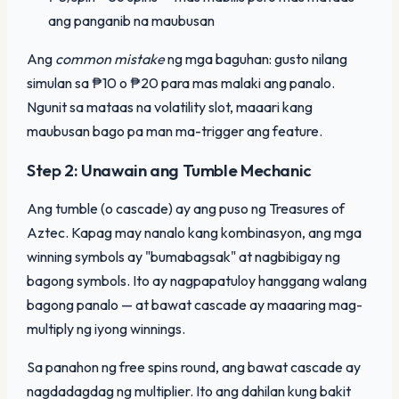
ang panganib na maubusan
Ang
common mistake
ng mga baguhan: gusto nilang
simulan sa ₱10 o ₱20 para mas malaki ang panalo.
Ngunit sa mataas na volatility slot, maaari kang
maubusan bago pa man ma-trigger ang feature.
Step 2: Unawain ang Tumble Mechanic
Ang tumble (o cascade) ay ang puso ng Treasures of
Aztec. Kapag may nanalo kang kombinasyon, ang mga
winning symbols ay "bumabagsak" at nagbibigay ng
bagong symbols. Ito ay nagpapatuloy hanggang walang
bagong panalo — at bawat cascade ay maaaring mag-
multiply ng iyong winnings.
Sa panahon ng free spins round, ang bawat cascade ay
nagdadagdag ng multiplier. Ito ang dahilan kung bakit