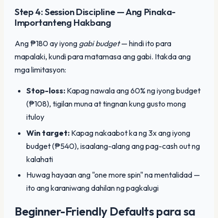
Step 4: Session Discipline — Ang Pinaka-
Importanteng Hakbang
Ang ₱180 ay iyong
gabi budget
— hindi ito para
mapalaki, kundi para matamasa ang gabi. Itakda ang
mga limitasyon:
Stop-loss:
Kapag nawala ang 60% ng iyong budget
(₱108), tigilan muna at tingnan kung gusto mong
ituloy
Win target:
Kapag nakaabot ka ng 3x ang iyong
budget (₱540), isaalang-alang ang pag-cash out ng
kalahati
Huwag hayaan ang "one more spin" na mentalidad —
ito ang karaniwang dahilan ng pagkalugi
Beginner-Friendly Defaults para sa