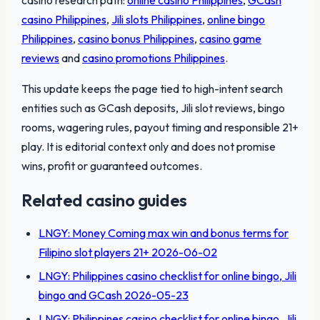
casino Philippines
,
Jili slots Philippines
,
online bingo
Philippines
,
casino bonus Philippines
,
casino game
reviews
and
casino promotions Philippines
.
This update keeps the page tied to high-intent search
entities such as GCash deposits, Jili slot reviews, bingo
rooms, wagering rules, payout timing and responsible 21+
play. It is editorial context only and does not promise
wins, profit or guaranteed outcomes.
Related casino guides
LNGY: Money Coming max win and bonus terms for
Filipino slot players 21+ 2026-06-02
LNGY: Philippines casino checklist for online bingo, Jili
bingo and GCash 2026-05-23
LNGY: Philippines casino checklist for online bingo, Jili