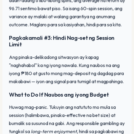
daan-daang o libu-libong spins, ang average na return ay
96.71 sentimo bawat piso. Sa isang 60-spin session, ang
variance ay malaki at walang garantiya ng anumang
outcome. Maglaro para sa kasiyahan, hindi para sa kita.
Pagkakamali #3: Hindi Nag-set ng Session
Limit
Ang pinaka-delikadong sitwasyon ay kapag
"naghahabol" ka ng iyong nawala. Kung naubos na ang
iyong ₱180 at gusto mong mag-deposit ng dagdag para
makabawi — iyon ang signal para tumigil at magpahinga.
What to Do If Naubos ang iyong Budget
Huwag mag-panic. Tukuyin ang natututo mo mula sa
session (halimbawa, pinaka-effective na bet size) at
bumalik sa susunod na gabi. Ang responsible gambling ay
tungkol sa
long-term enjoyment
, hindi sa pagkabawi ng