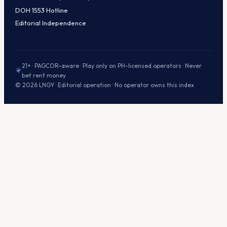
DOH 1553 Hotline
Editorial Independence
21+ · PAGCOR-aware · Play only on PH-licensed operators · Never
bet rent money
©
2026
LNGY
· Editorial operation · No operator owns this index